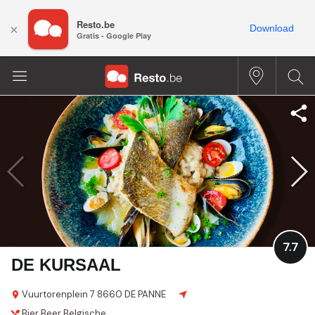
Resto.be
×
Download
Gratis - Google Play
7.7
DE KURSAAL
Vuurtorenplein 7
8660 DE PANNE
Bier
Beer
Belgische