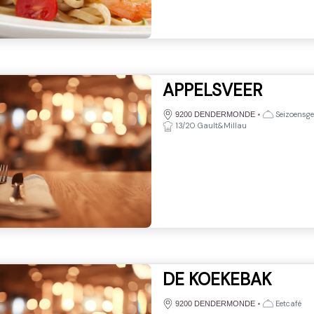
APPELSVEER
•
Seizoensg
9200 DENDERMONDE
13/20 Gault&Millau
DE KOEKEBAK
•
Eetcafé
9200 DENDERMONDE