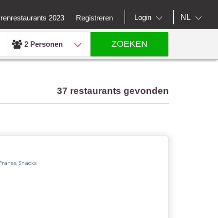
NL
Login
rrenrestaurants 2023
Registreren
ZOEKEN
2 Personen
37 restaurants gevonden
 Franse, Snacks