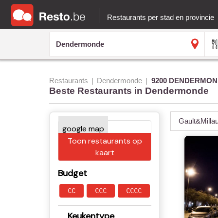
Restaurants per stad en provincie
Restaurants
Dendermonde
9200 DENDERMON
Beste Restaurants in Dendermonde
Gault&Milla
Toon restaurants op
kaart
Budget
€€
€€€
€€€€
Keukentype