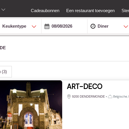
Cadeaubonnen
Een restaurant toevoegen
Ste
Keukentype
Diner
DE
u
(3)
ART-DECO
•
Belgische,
9200 DENDERMONDE