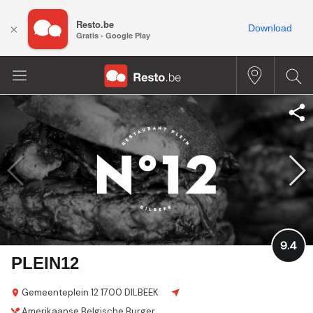
Resto.be
×
Download
Gratis - Google Play
9.4
PLEIN12
Gemeenteplein 12
1700 DILBEEK
Amerikaanse
Belgische
Burger