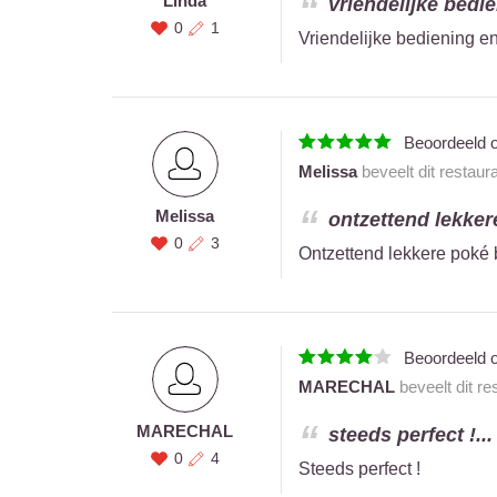
Linda
vriendelijke bedie
0
1
Vriendelijke bediening e
Beoordeeld 
Melissa
beveelt dit restaur
Melissa
ontzettend lekkere
0
3
Ontzettend lekkere poké b
Beoordeeld 
MARECHAL
beveelt dit re
MARECHAL
steeds perfect !...
0
4
Steeds perfect !