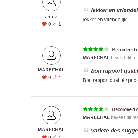
lekker en vriendeli
ann v.
lekker en vriendelijk
0
1
Beoordeeld 
MARECHAL
beveelt dit re
MARECHAL
bon rapport qualit
0
4
Bon rapport qualité / prix
Beoordeeld 
MARECHAL
beveelt dit re
MARECHAL
variété des sugges
0
4