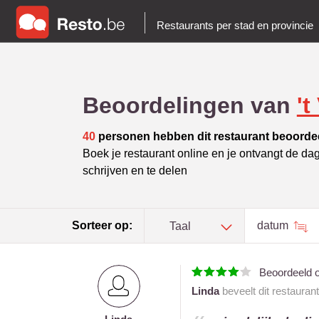
Restaurants per stad en provincie
Beoordelingen van
't
40
personen hebben dit restaurant beoorde
Boek je restaurant online en je ontvangt de da
schrijven en te delen
Sorteer op:
datum
Taal
Beoordeeld 
Linda
beveelt dit restauran