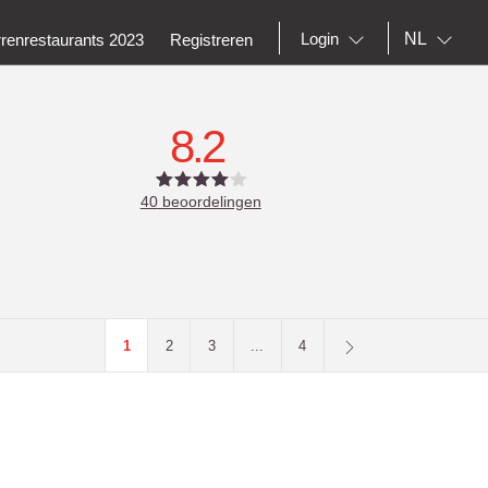
NL
Login
rrenrestaurants 2023
Registreren
8.2
40
beoordelingen
1
2
3
...
4