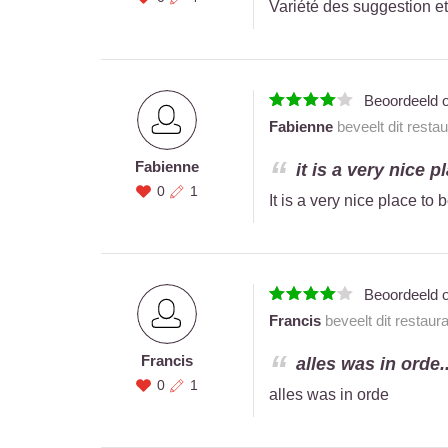
Variété des suggestion et
Beoordeeld 
Fabienne
beveelt dit resta
Fabienne
it is a very nice pl
0
1
It is a very nice place to b
Beoordeeld 
Francis
beveelt dit restaur
Francis
alles was in orde..
0
1
alles was in orde