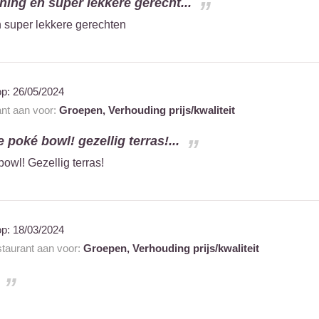
ning en super lekkere gerecht...
n super lekkere gerechten
op:
26/05/2024
ant aan voor:
Groepen,
Verhouding prijs/kwaliteit
 poké bowl! gezellig terras!...
owl! Gezellig terras!
op:
18/03/2024
staurant aan voor:
Groepen,
Verhouding prijs/kwaliteit