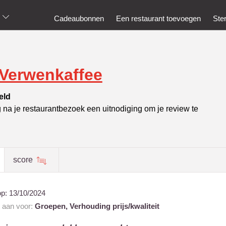
Cadeaubonnen
Een restaurant toevoegen
Ste
 Verwenkaffee
eld
g na je restaurantbezoek een uitnodiging om je review te
score
op:
13/10/2024
t aan voor:
Groepen,
Verhouding prijs/kwaliteit