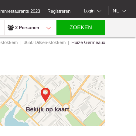
NL
Login
rrenrestaurants 2023
Registreren
ZOEKEN
2 Personen
n-stokkem
3650 Dilsen-stokkem
Huize Germeaux
Bekijk op kaart