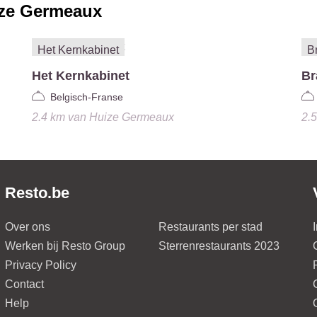
ze Germeaux
Het Kernkabinet
Br
Belgisch-Franse
2.4 km
van
Huize Germeaux
2.
Resto.be
Over ons
Restaurants per stad
Werken bij Resto Group
Sterrenrestaurants 2023
Privacy Policy
Contact
Help