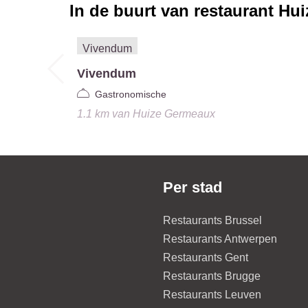
In de buurt van restaurant
Hui
Vivendum
Gastronomische
1.1 km
van
Huize Germeaux
Per stad
Restaurants Brussel
Restaurants Antwerpen
Restaurants Gent
Restaurants Brugge
Restaurants Leuven