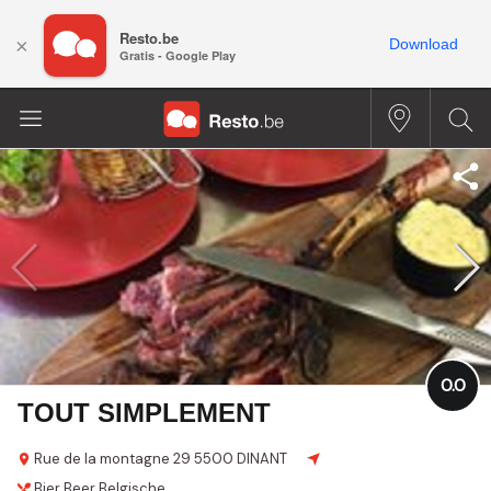
Resto.be
×
Download
Gratis - Google Play
0.0
TOUT SIMPLEMENT
Rue de la montagne 29
5500 DINANT
Bier
Beer
Belgische