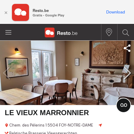
Resto.be
×
Download
Gratis - Google Play
0.0
LE VIEUX MARRONNIER
Chem. des Pélerins 1
5504 FOY-NOTRE-DAME
Belgische
Brasserie
Vleesgerechten