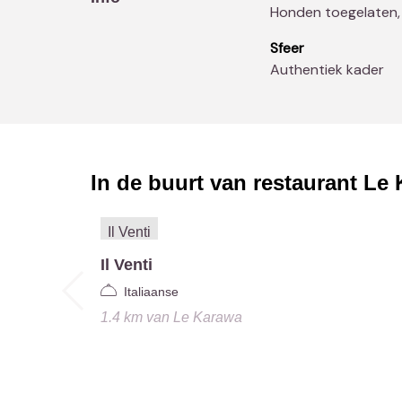
Honden toegelaten,
Sfeer
Authentiek kader
In de buurt van restaurant
Le 
Il Venti
Italiaanse
1.4 km
van
Le Karawa