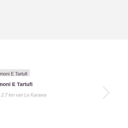
moni E Tartufi
2.7 km
van
Le Karawa
Green Fie