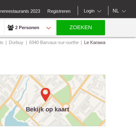
NL
Login
rrenrestaurants 2023
Registreren
ZOEKEN
2 Personen
ts
Durbuy
6940 Barvaux-sur-ourthe
Le Karawa
Bekijk op kaart