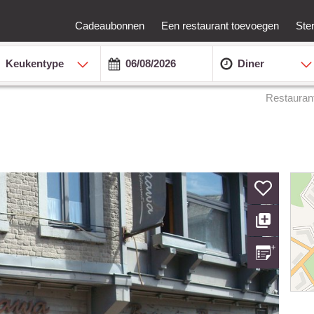
Cadeaubonnen
Een restaurant toevoegen
Ste
Keukentype
Diner
Restauran