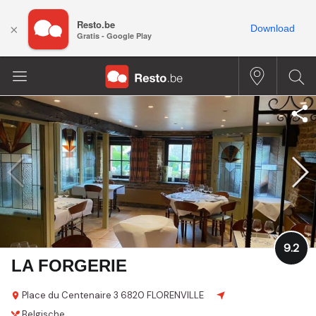
Resto.be
×
Download
Gratis - Google Play
9.2
LA FORGERIE
Place du Centenaire 3
6820 FLORENVILLE
Belgische