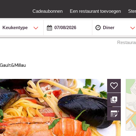
Cadeaubonnen
Een restaurant toevoegen
Ste
Keukentype
Diner
Restaura
Gault&Millau