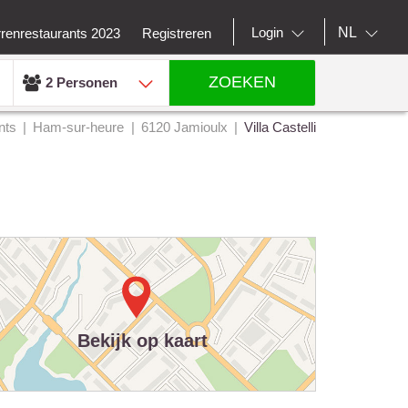
NL
Login
rrenrestaurants 2023
Registreren
ZOEKEN
2 Personen
nts
Ham-sur-heure
6120 Jamioulx
Villa Castelli
Bekijk op kaart