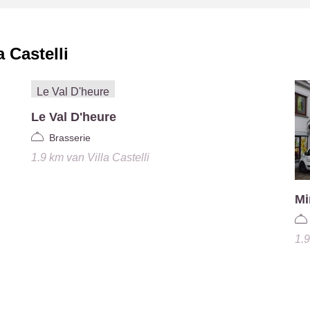
a Castelli
Le Val D'heure
Brasserie
1.9 km
van
Villa Castelli
M
1.