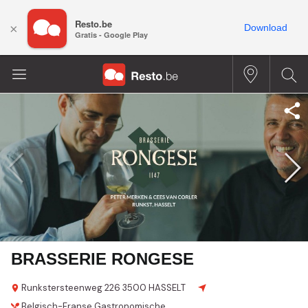
Resto.be
×
Download
Gratis - Google Play
BRASSERIE RONGESE
Runkstersteenweg 226
3500 HASSELT
Belgisch-Franse
Gastronomische