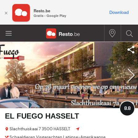
Resto.be
×
Download
Gratis - Google Play
8.8
EL FUEGO HASSELT
Slachthuiskaai 7
3500 HASSELT
Schaaldieren
Visgerechten
Latijnse-Amerikaanse