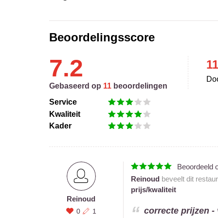
Beoordelingsscore
7.2
1
Doo
Gebaseerd op
11
beoordelingen
Service
Kwaliteit
Kader
Beoordeeld 
Reinoud
beveelt dit restau
prijs/kwaliteit
Reinoud
correcte prijzen -
0
1