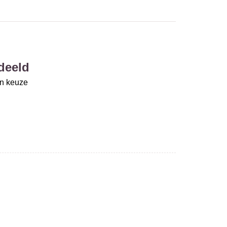
deeld
un keuze