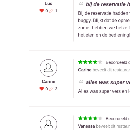
Luc
bij de reservatie 
0
1
Bij de reservatie hadden 
buggy. Blijkt dat de opme
zomer hebben we hetzelfd
het eten en de bediening
Beoordeeld 
Carine
beveelt dit restaura
Carine
alles was super v
0
3
Alles was super vers en l
Beoordeeld 
Vanessa
beveelt dit restau