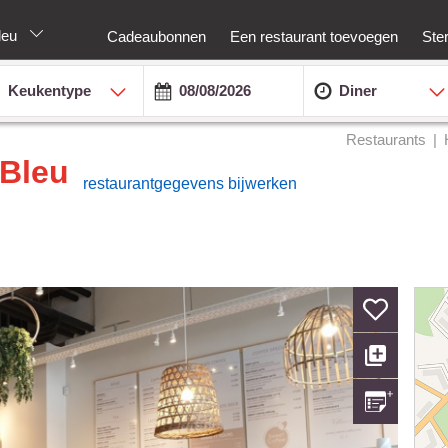
bleu
Cadeaubonnen
Een restaurant toevoegen
Ste
Keukentype
Diner
Restaurants
 Bleu
restaurantgegevens bijwerken