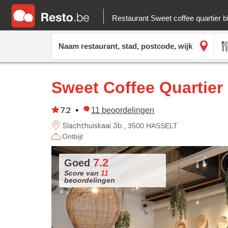
Restaurant Sweet coffee quartier 
Sweet Coffee Quartier
7.2
•
11
beoordelingen
Slachthuiskaai 3b
3500 HASSELT
Ontbijt
7.2
Goed
Score van
11
beoordelingen