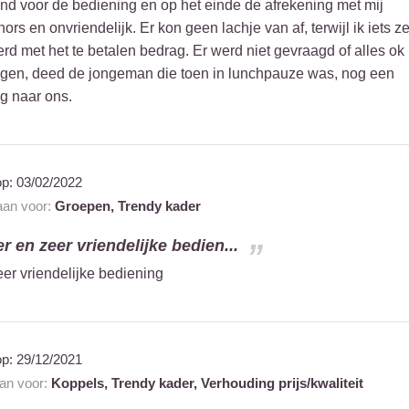
d voor de bediening en op het einde de afrekening met mij
s en onvriendelijk. Er kon geen lachje van af, terwijl ik iets ze
 met het te betalen bedrag. Er werd niet gevraagd of alles ok
ngen, deed de jongeman die toen in lunchpauze was, nog een
g naar ons.
op:
03/02/2022
 aan voor:
Groepen,
Trendy kader
r en zeer vriendelijke bedien...
er vriendelijke bediening
op:
29/12/2021
aan voor:
Koppels,
Trendy kader,
Verhouding prijs/kwaliteit