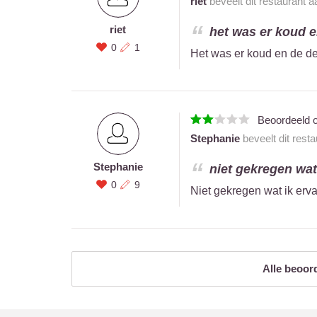
riet
beveelt dit restaurant 
riet
het was er koud e
0
1
Het was er koud en de de
Beoordeeld 
Stephanie
beveelt dit rest
Stephanie
niet gekregen wat
0
9
Niet gekregen wat ik erv
Alle beoor