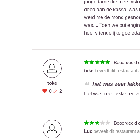
jongedame die mee inston
deed aan de kassa, was nor
werd me de mond gesnoerd
was,... Toen we buitengi
heel vriendelijke goeieda
Beoordeeld 
toke
beveelt dit restaurant
toke
het was zeer lekke
0
2
Het was zeer lekker en ze
Beoordeeld 
Luc
beveelt dit restaurant 