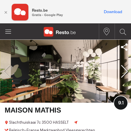
Resto.be
×
Download
Gratis - Google Play
9.1
MAISON MATHIS
Slachthuiskaai 7c
3500 HASSELT
Belgisch-Franse
Marktaanbod
Vleesgerechten