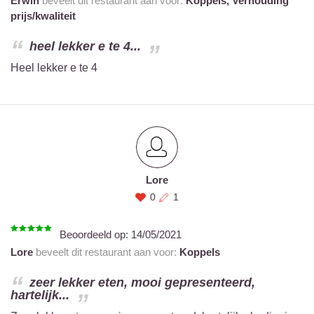
Erwin
beveelt dit restaurant aan voor:
Koppels,
Verhouding
prijs/kwaliteit
heel lekker e te 4...
Heel lekker e te 4
Lore
0
1
Beoordeeld op:
14/05/2021
Lore
beveelt dit restaurant aan voor:
Koppels
zeer lekker eten, mooi gepresenteerd,
hartelijk...