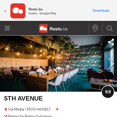
Resto.be
×
Download
Gratis - Google Play
8.8
5TH AVENUE
Via Média 1
3500 HASSELT
Belgische
Belgisch-Franse