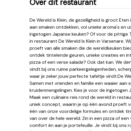
Over dit restaurant
De Wereld is Klein, de gezelligheid is groot Eten is genieten. Samen met vrienden en familie een waaier
aan smaken ontdekken, vol unieke aroma's en ui
ingetogen Japanse keuken? Of voor de pittige T
in restaurant De Wereld Is Klein in Varsenare. W
proeft van alle smaken die de wereldkeuken bie
ontdek tintelende geuren, unieke creaties en in
pizza of een verse salade? Ook dat kan. We den
vindt bij ons ruime parkeergelegenheden, scherp 
waar je zeker jouw perfecte tafeltje vindt.De Were
Samen met vrienden en familie een waaier aan 
kruidenmengelingen. Kies je voor de ingetogen 
Maak een culinaire reis rond de wereld in restau
uniek concept, waarin je op één avond proeft v
één van onze voordelige formules en ontdek tin
van over de hele wereld. Zin in een pizza of e
comfort én aan je portefeuille. Je vindt bij ons