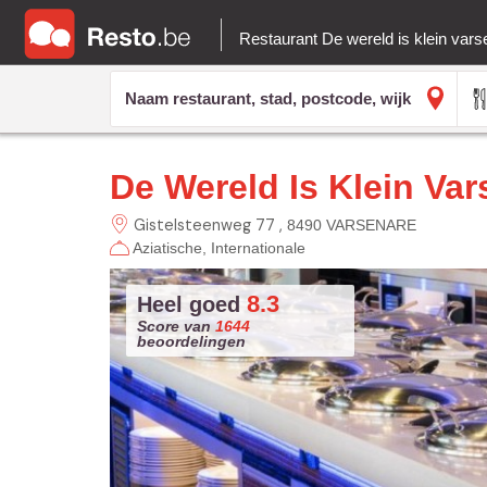
Restaurant De wereld is klein var
De Wereld Is Klein Va
Gistelsteenweg 77
8490 VARSENARE
Aziatische
Internationale
8.3
Heel goed
Score van
1644
beoordelingen