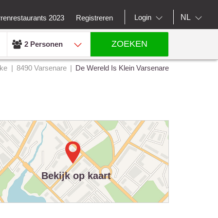
NL
Login
rrenrestaurants 2023
Registreren
ZOEKEN
2 Personen
ke
8490 Varsenare
De Wereld Is Klein Varsenare
Bekijk op kaart