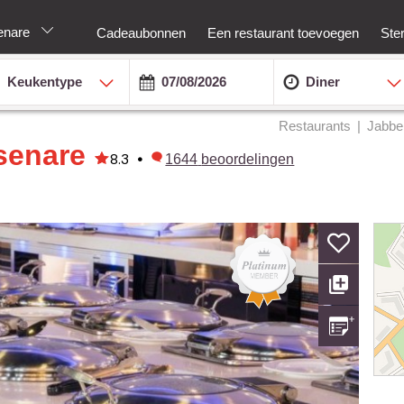
senare
Cadeaubonnen
Een restaurant toevoegen
Ste
Keukentype
Diner
Restaurants
Jabbe
rsenare
8.3
•
1644
beoordelingen