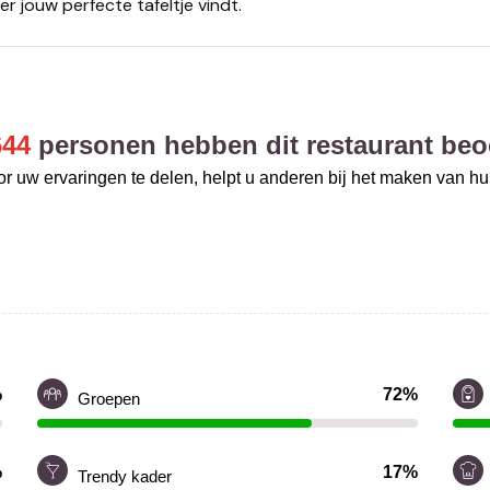
er jouw perfecte tafeltje vindt.
644
personen hebben dit restaurant beo
r uw ervaringen te delen, helpt u anderen bij het maken van h
%
72%
Groepen
%
17%
Trendy kader