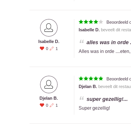
Beoordeeld 
Isabelle D.
beveelt dit rest
Isabelle D.
alles was in orde 
0
1
Alles was in orde ....ete
Beoordeeld 
Djelan B.
beveelt dit resta
Djelan B.
super gezellig!...
0
1
Super gezellig!