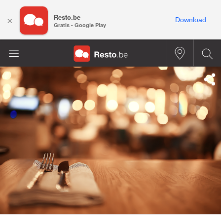
Resto.be
×
Download
Gratis - Google Play