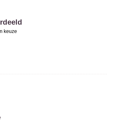
rdeeld
un keuze
e