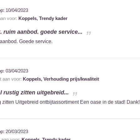
op:
10/04/2023
 aan voor:
Koppels,
Trendy kader
t. ruim aanbod. goede service...
m aanbod. Goede service.
op:
03/04/2023
nt aan voor:
Koppels,
Verhouding prijs/kwaliteit
 rustig zitten uitgebreid...
g zitten Uitgebreid ontbijtassortiment Een oase in de stad! Dank!
op:
20/03/2023
t aan voor:
Koppels,
Trendy kader