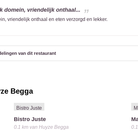
k domein, vriendelijk onthaal...
n, vriendelijk onthaal en eten verzorgd en lekker.
delingen van dit restaurant
ze Begga
Bistro Juste
M
0.1 km
van
Huyze Begga
0.