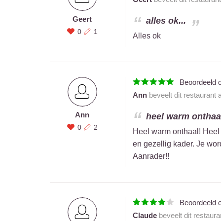
Geert
alles ok...
0
1
Alles ok
Beoordeeld 
Ann
beveelt dit restaurant
Ann
heel warm onthaal!
0
2
Heel warm onthaal! Heel
en gezellig kader. Je wor
Aanrader!!
Beoordeeld 
Claude
beveelt dit restaur