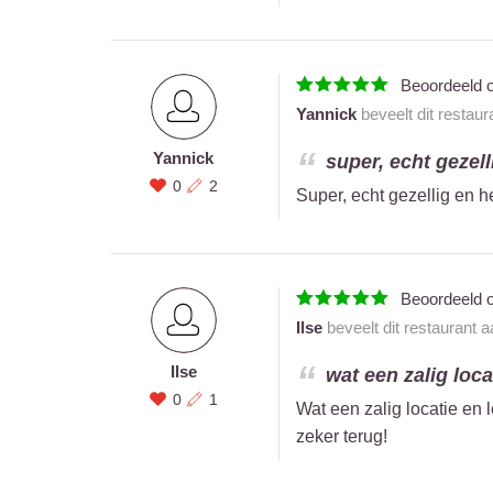
Beoordeeld 
Yannick
beveelt dit restaur
Yannick
super, echt gezell
0
2
Super, echt gezellig en h
Beoordeeld 
Ilse
beveelt dit restaurant 
Ilse
wat een zalig locat
0
1
Wat een zalig locatie en
zeker terug!