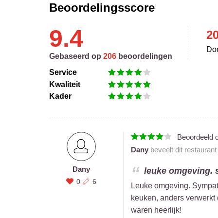
Beoordelingsscore
9.4
2
Doo
Gebaseerd op
206
beoordelingen
Service
Kwaliteit
Kader
Beoordeeld 
Dany
beveelt dit restauran
Dany
leuke omgeving. s
0
6
Leuke omgeving. Sympathi
keuken, anders verwerkt 
waren heerlijk!