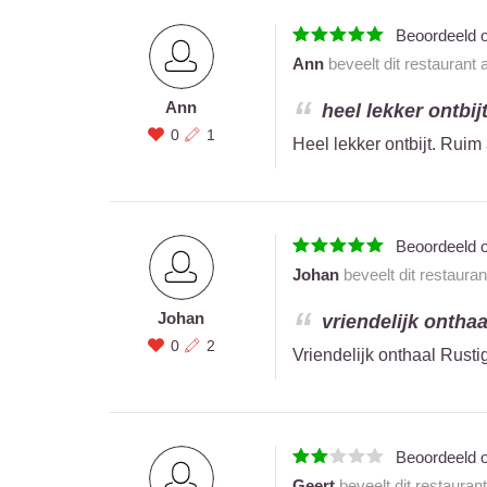
Beoordeeld 
Ann
beveelt dit restaurant
Ann
heel lekker ontbij
0
1
Heel lekker ontbijt. Rui
Beoordeeld 
Johan
beveelt dit restaura
Johan
vriendelijk onthaal
0
2
Vriendelijk onthaal Rusti
Beoordeeld 
Geert
beveelt dit restauran