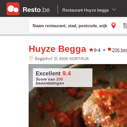
Restaurant Huyze begga
Huyze Begga
9.4
•
206
be
Begijnhof
31
8500 KORTRIJK
9.4
Excellent
Score van
206
beoordelingen