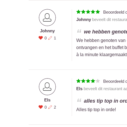
Beoordeeld 
Johnny
beveelt dit restaur
Johnny
we hebben genoten
0
1
We hebben genoten van ee
ontvangen en het buffet 
à la minute klaargemaakt,
Beoordeeld 
Els
beveelt dit restaurant a
Els
alles tip top in ord
0
2
Alles tip top in orde!