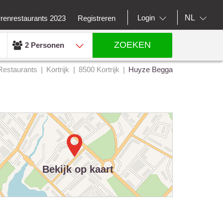
NL
Login
rrenrestaurants 2023
Registreren
ZOEKEN
2 Personen
Restaurants
Kortrijk
8500 Kortrijk
Huyze Begga
Bekijk op kaart