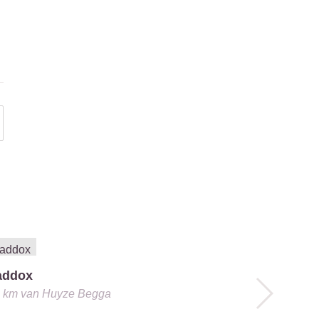
addox
Restauran
1 km
van
Huyze Begga
0.1 km
van
H