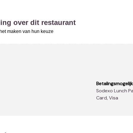
ing over dit restaurant
j het maken van hun keuze
Betalingsmogelij
Sodexo Lunch Pass®, American Express, Diners Club, Master
Card, Visa