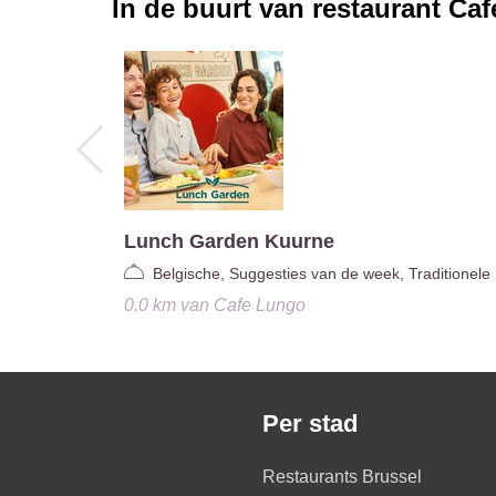
In de buurt van restaurant
Caf
Lunch Garden Kuurne
Belgische, Suggesties van de week, Traditionele
0.0 km
van
Cafe Lungo
Per stad
Restaurants Brussel