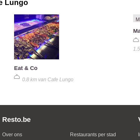
e Lungo
M
1.
Eat & Co
0.8 km
van
Cafe Lungo
Resto.be
Over ons
Restaurants per stad