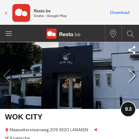
Resto.be
×
Download
Gratis - Google Play
8.3
WOK CITY
Maaseikersteenweg 209
3620 LANAKEN
Aziatische