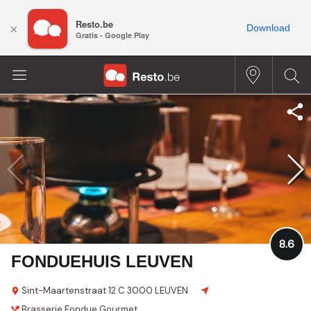
Resto.be
×
Download
Gratis - Google Play
8.6
FONDUEHUIS LEUVEN
Sint-Maartenstraat 12 C
3000 LEUVEN
Brasserie
Fondue
Gourmet