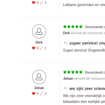
0
1
Lekkere gerechten en vrie
Beoordeeld 
Dirk
beveelt dit restaurant
Dirk
super service! ong
0
1
Super service! Ongeloofli
Beoordeeld 
Johan
beveelt dit restaura
Johan
we zijn zeer vrien
0
2
We zijn zeer vriendelijk
betaalden een eerlijke pri