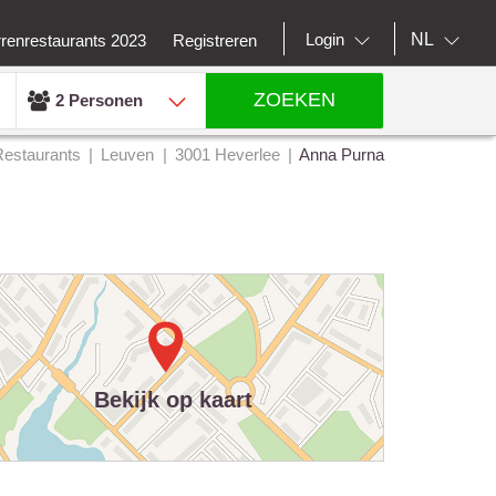
NL
Login
rrenrestaurants 2023
Registreren
ZOEKEN
2 Personen
Restaurants
Leuven
3001 Heverlee
Anna Purna
Bekijk op kaart