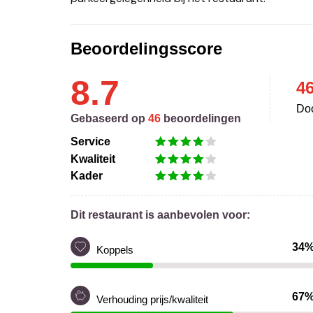
Beoordelingsscore
8.7
4
Doo
Gebaseerd op
46
beoordelingen
Service
Kwaliteit
Kader
Dit restaurant is aanbevolen voor:
34
Koppels
67
Verhouding prijs/kwaliteit