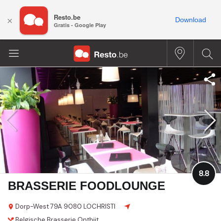
Resto.be
×
Download
Gratis - Google Play
8.8
BRASSERIE FOODLOUNGE
Dorp-West 79A
9080 LOCHRISTI
Belgische
Brasserie
Ontbijt