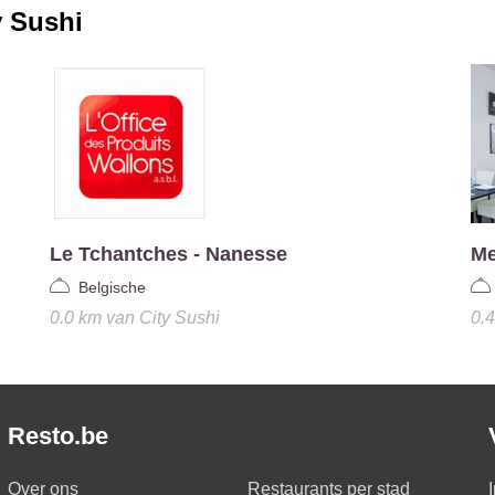
y Sushi
Le Tchantches - Nanesse
Me
Belgische
0.0 km
van
City Sushi
0.
Resto.be
Over ons
Restaurants per stad