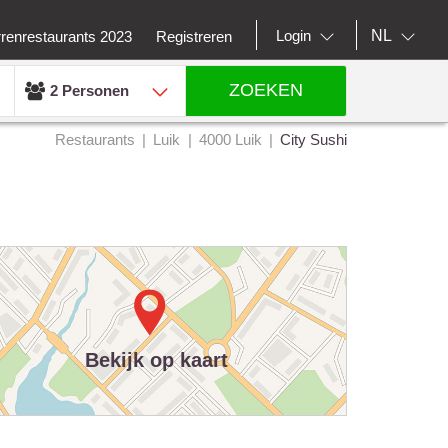
NL
Login
rrenrestaurants 2023
Registreren
ZOEKEN
2 Personen
Restaurants
Luik
4000 Luik
City Sushi
Bekijk op kaart