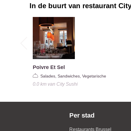
In de buurt van restaurant
Cit
Poivre Et Sel
Salades, Sandwiches, Vegetarische
0.0 km
van
City Sushi
Per stad
Restaurants Brussel