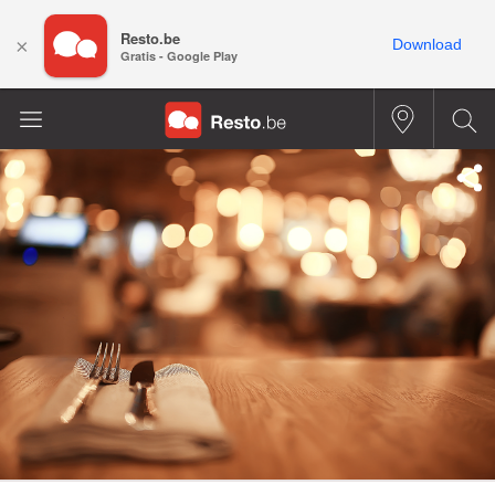
Resto.be
×
Download
Gratis - Google Play