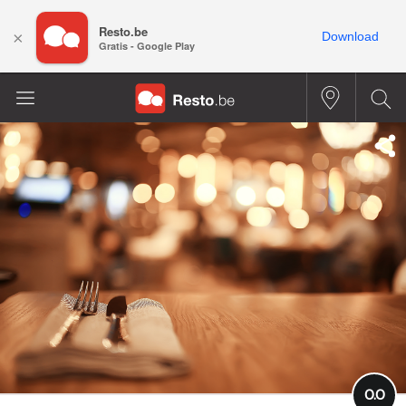
Resto.be
×
Download
Gratis - Google Play
0.0