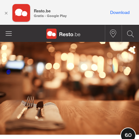
Resto.be
×
Download
Gratis - Google Play
6.0