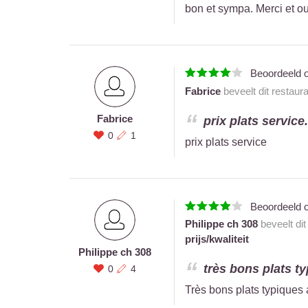
bon et sympa. Merci et o
Beoordeeld 
Fabrice
beveelt dit restaur
Fabrice
prix plats service.
0
1
prix plats service
Beoordeeld 
Philippe ch 308
beveelt dit
prijs/kwaliteit
Philippe ch 308
très bons plats t
0
4
Très bons plats typiques