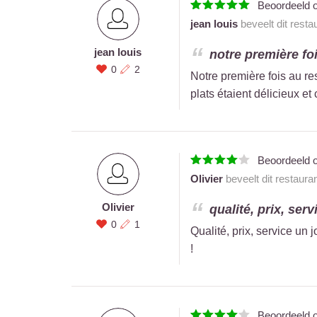
Beoordeeld 
jean louis
beveelt dit resta
jean louis
notre première foi
0
2
Notre première fois au re
plats étaient délicieux e
Beoordeeld 
Olivier
beveelt dit restaura
Olivier
qualité, prix, serv
0
1
Qualité, prix, service un 
!
Beoordeeld 