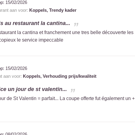
op:
15/02/2026
urant aan voor:
Koppels,
Trendy kader
s au restaurant la cantina...
staurant la cantina et franchement une tres belle découverte les
t copieux le service impeccable
op:
15/02/2026
nt aan voor:
Koppels,
Verhouding prijs/kwaliteit
ice un jour de st valentin...
jour de St Valentin = parfait... La coupe offerte fut également un +
op:
08/02/2026