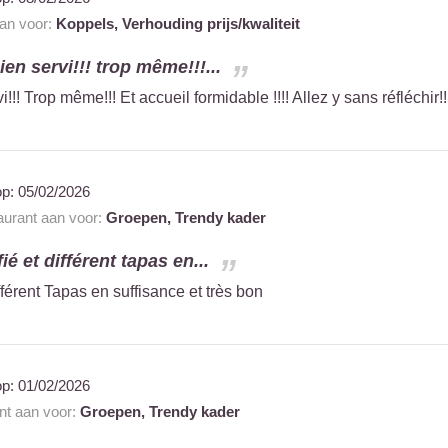
aan voor:
Koppels,
Verhouding prijs/kwaliteit
ien servi!!! trop même!!!...
i!!! Trop même!!! Et accueil formidable !!!! Allez y sans réfléchir!!
op:
05/02/2026
taurant aan voor:
Groepen,
Trendy kader
ié et différent tapas en...
fférent Tapas en suffisance et très bon
op:
01/02/2026
ant aan voor:
Groepen,
Trendy kader