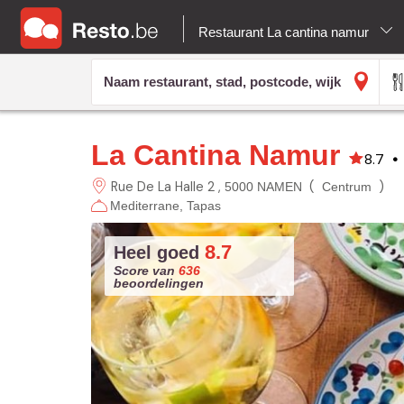
Restaurant La cantina namur
La Cantina Namur
8.7
•
Rue De La Halle 2
(
)
5000 NAMEN
Centrum
Mediterrane
Tapas
8.7
Heel goed
Score van
636
beoordelingen