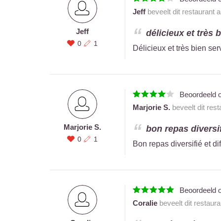
Jeff
beveelt dit restaurant 
Jeff
délicieux et très b
0
1
Délicieux et très bien serv
Beoordeeld 
Marjorie S.
beveelt dit res
Marjorie S.
bon repas diversif
0
1
Bon repas diversifié et di
Beoordeeld 
Coralie
beveelt dit restaur