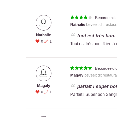
Beoordeeld 
Nathalie
beveelt dit restau
Nathalie
tout est très bon. 
0
1
Tout est très bon. Rien à d
Beoordeeld 
Magaly
beveelt dit restaur
Magaly
parfait ! super bon
0
1
Parfait ! Super bon Sangr