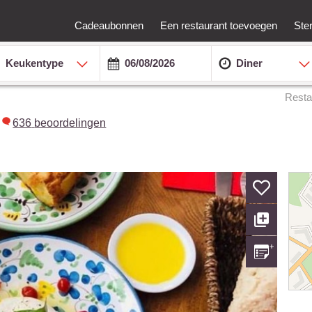
Cadeaubonnen
Een restaurant toevoegen
Ste
Keukentype
Diner
Resta
636
beoordelingen