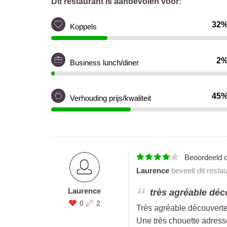
Dit restaurant is aanbevolen voor:
32
Koppels
2
Business lunch/diner
45
Verhouding prijs/kwaliteit
Beoordeeld 
Laurence
beveelt dit resta
Laurence
très agréable déco
0
2
Très agréable découverte 
Une très chouette adress