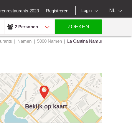
NL
Login
rrenrestaurants 2023
Registreren
ZOEKEN
2 Personen
urants
Namen
5000 Namen
La Cantina Namur
Bekijk op kaart