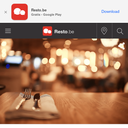
Resto.be
×
Download
Gratis - Google Play