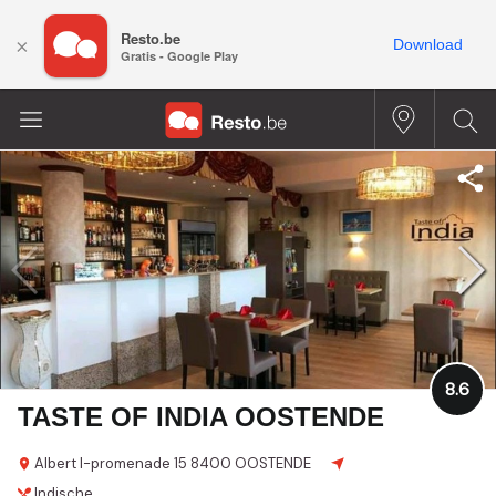
Resto.be
×
Download
Gratis - Google Play
8.6
TASTE OF INDIA OOSTENDE
Albert I-promenade 15
8400 OOSTENDE
Indische