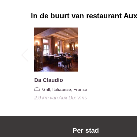
In de buurt van restaurant
Aux
Da Claudio
Grill, Italiaanse, Franse
2.9 km
van
Aux Dix Vins
Per stad