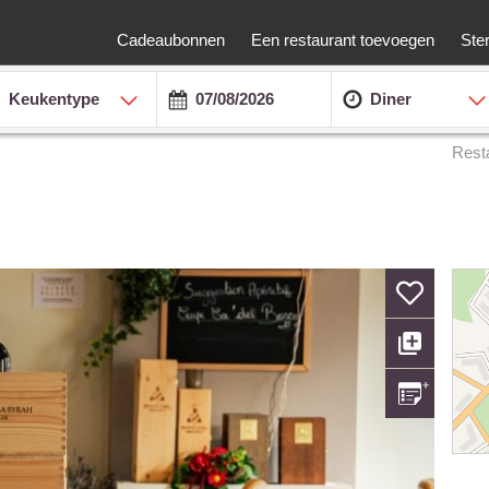
Cadeaubonnen
Een restaurant toevoegen
Ste
Keukentype
Diner
Rest