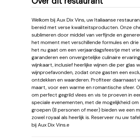
Over dit restaurant
Welkom bij Aux Dix Vins, uw Italiaanse restaurant in Quiévrain. Wij bieden een authentieke keuken
bereid met verse kwaliteitsproducten. Onze che
sublimeren door middel van verfijnde en gene
het moment met verschillende formules en drie k
het nu gaat om een verjaardagsfeestje met vrie
garanderen een onvergetelijke culinaire ervarin
wijnkaart, inclusief heerlijke wijnen die per gl
wijnproefavonden, zodat onze gasten een exclus
ontdekken en waarderen. Profiteer daarnaast va
maart, voor een warme en romantische sfeer. 
om perfect gegrild vlees en vis te proeven in 
speciale evenementen, met de mogelijkheid om 
groepen (8 personen of meer) bieden we een me
zowel royaal als heerlijk is. Reserveer nu uw tafe
bij Aux Dix Vins.e