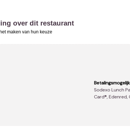
ing over dit restaurant
j het maken van hun keuze
Betalingsmogelij
Sodexo Lunch Pass®, Master Card, Visa, Bancontact, Sodexo
Card®, Edenred,