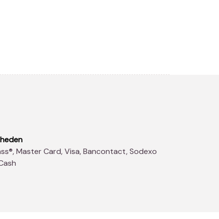
kheden
 Cash