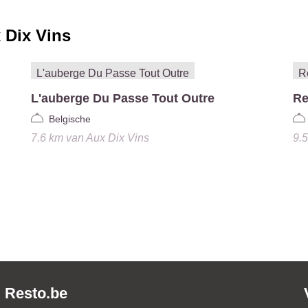
 Dix Vins
L'auberge Du Passe Tout Outre
Re
Belgische
7.6 km
van
Aux Dix Vins
9.
Resto.be