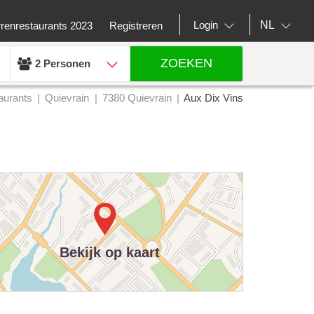
NL
Login
rrenrestaurants 2023
Registreren
ZOEKEN
2 Personen
aurants
Quievrain
7380 Quievrain
Aux Dix Vins
Bekijk op kaart