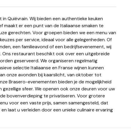
f maakt er een punt van de Italiaanse smaken te
reuze gerechten. Voor groepen bieden we een menu van
euzes per service, ideaal voor alle gelegenheden. Of
nden, een familieavond of een bedrijfsevenement, wij
g. Ons restaurant beschikt ook over een uitgebreide
as worden geserveerd. We organiseren regelmatig
ieve selectie Italiaanse en Franse wijnen kunnen
n onze avonden bij kaarslicht, van oktober tot
Onze Brasero-evenementen bieden je de mogelijkheid
een gezellige sfeer. We openen ook onze deuren voor uw
de bovenverdieping te privatiseren. Voor grotere
nu voor een vaste prijs, samen samengesteld, dat
l en laat u verleiden door een unieke culinaire ervaring