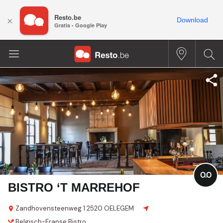
Resto.be
×
Download
Gratis - Google Play
0.0
BISTRO ‘T MARREHOF
Zandhovensteenweg 1
2520 OELEGEM
Belgisch-Franse
Bistro