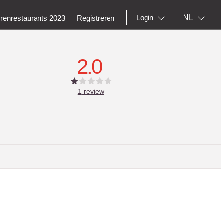
NL
Login
rrenrestaurants 2023
Registreren
2.0
1
review