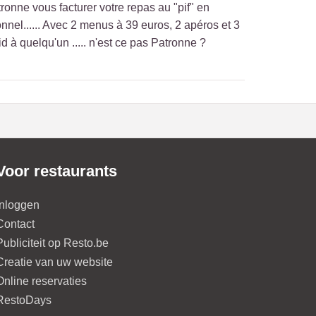
tronne vous facturer votre repas au "pif" en
nnel...... Avec 2 menus à 39 euros, 2 apéros et 3
ovid à quelqu'un ..... n'est ce pas Patronne ?
Voor restaurants
Inloggen
Contact
Publiciteit op Resto.be
Creatie van uw website
Online reservaties
RestoDays