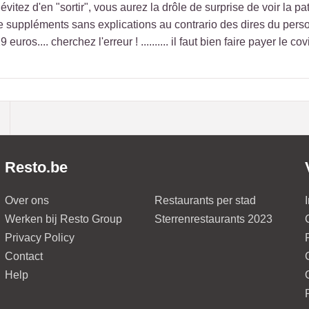
itez d'en "sortir", vous aurez la drôle de surprise de voir la pa
e suppléments sans explications au contrario des dires du perso
euros.... cherchez l'erreur ! .......... il faut bien faire payer le c
Resto.be
Over ons
Restaurants per stad
Werken bij Resto Group
Sterrenrestaurants 2023
Privacy Policy
Contact
Help