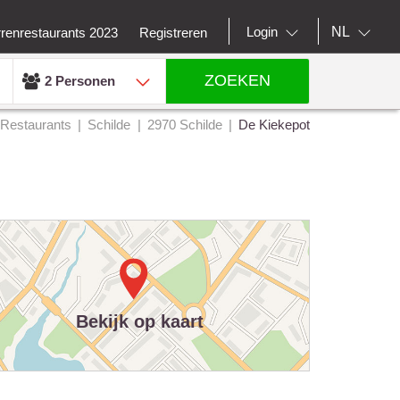
NL
Login
rrenrestaurants 2023
Registreren
ZOEKEN
2 Personen
Restaurants
Schilde
2970 Schilde
De Kiekepot
Bekijk op kaart