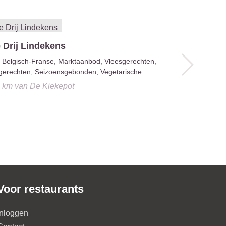
 Drij Lindekens
Belgisch-Franse, Marktaanbod, Vleesgerechten,
gerechten, Seizoensgebonden, Vegetarische
4 km
van
De Kiekepot
Thé O D'o
1.5 km
v
Voor restaurants
Inloggen