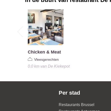
Chicken & Meat
Vleesgerechten
0.0 km
van
De Kiekepot
Per stad
Restaurants Brussel