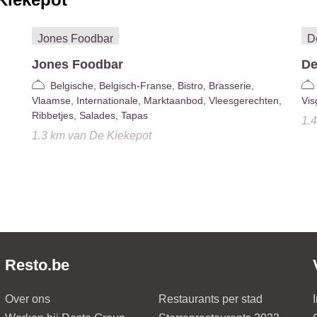
Jones Foodbar
De
Belgische, Belgisch-Franse, Bistro, Brasserie,
Vlaamse, Internationale, Marktaanbod, Vleesgerechten,
Vis
Ribbetjes, Salades, Tapas
1.
1.3 km
van
De Kiekepot
Resto.be
Over ons
Restaurants per stad