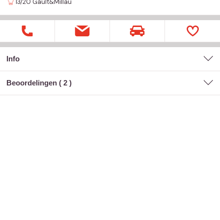
13/20
Gault&Millau
Info
Beoordelingen (
2
)