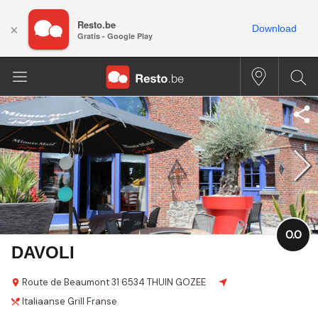
Resto.be
×
Download
Gratis - Google Play
0.0
DAVOLI
Route de Beaumont
31
6534 THUIN GOZEE
Italiaanse
Grill
Franse