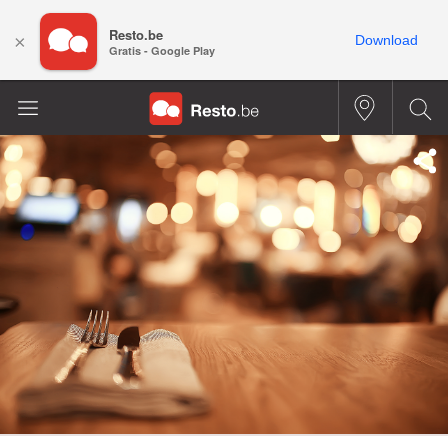
Resto.be
×
Download
Gratis - Google Play