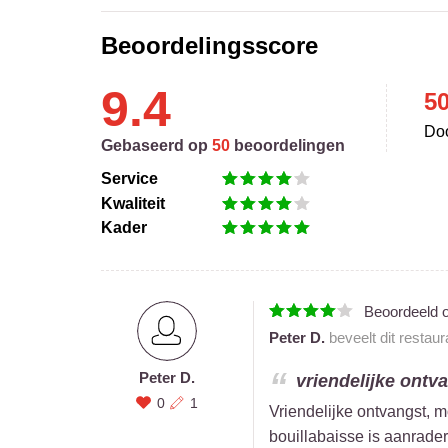
Beoordelingsscore
9.4
5
Doo
Gebaseerd op
50
beoordelingen
Service
Kwaliteit
Kader
Beoordeeld 
Peter D.
beveelt dit restau
Peter D.
vriendelijke ontva
0
1
Vriendelijke ontvangst, mo
bouillabaisse is aanrader. 