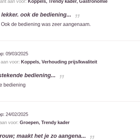
rant aan voor:
Koppels,
Trendy kader,
Gastronomie
lekker. ook de bediening...
r. Ook de bediening was zeer aangenaam.
op:
09/03/2025
t aan voor:
Koppels,
Verhouding prijs/kwaliteit
tstekende bediening...
de bediening
op:
24/02/2025
 aan voor:
Groepen,
Trendy kader
vrouw; maakt het je zo aangena...