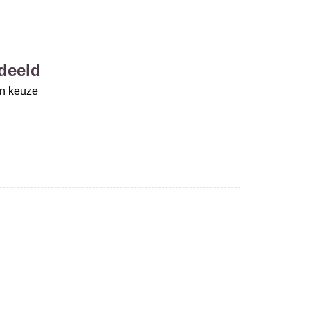
deeld
un keuze