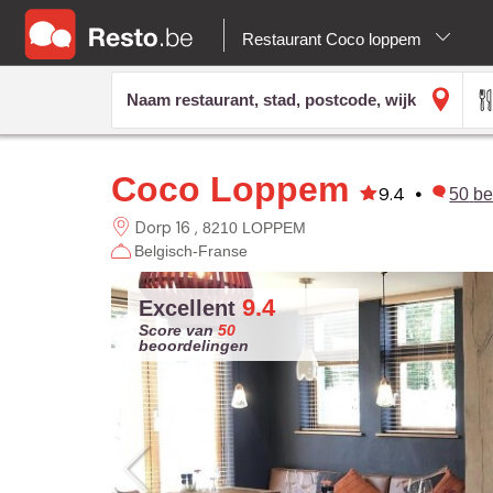
Restaurant Coco loppem
Coco Loppem
9.4
•
50
be
Dorp 16
8210 LOPPEM
Belgisch-Franse
9.4
Excellent
Score van
50
beoordelingen