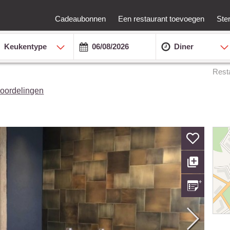
Cadeaubonnen
Een restaurant toevoegen
Ste
Keukentype
Diner
Rest
oordelingen