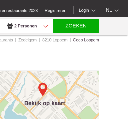
NL
Login
rrenrestaurants 2023
Registreren
ZOEKEN
2 Personen
aurants
Zedelgem
8210 Loppem
Coco Loppem
Bekijk op kaart