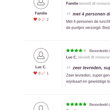
Familie
beveelt dit restaur
Familie
met 4 personen de
0
2
Met 4 personen de lunchfo
de puntjes verzorgd. Bed
Beoordeeld 
Luc C.
beveelt dit restaura
Luc C.
zeer tevreden, sup
0
1
Zeer tevreden, super gen
wijnkaart en geweldige b
Beoordeeld 