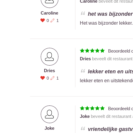
Caroline
beveelt dit restau
Caroline
het was bijzonder 
0
1
Het was bijzonder lekke
Beoordeeld 
Dries
beveelt dit restauran
Dries
lekker eten en ui
0
1
lekker eten en uitsteken
Beoordeeld 
Joke
beveelt dit restaurant
Joke
vriendelijke gast