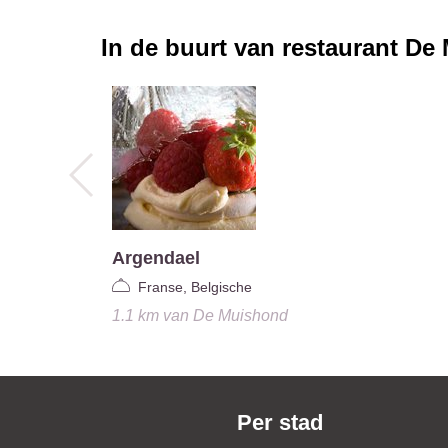
In de buurt van restaurant
De 
Argendael
Franse, Belgische
1.1 km
van
De Muishond
Per stad