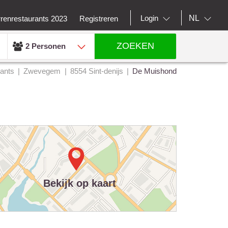
NL
Login
rrenrestaurants 2023
Registreren
ZOEKEN
2 Personen
ants
Zwevegem
8554 Sint-denijs
De Muishond
Bekijk op kaart