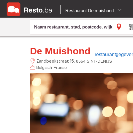
Restaurant De muishond
De Muishond
restaurantgegeve
Zandbeekstraat
15
8554 SINT-DENIJS
Belgisch-Franse