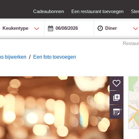
Cadeaubonnen
Een restaurant toevoegen
Ste
Keukentype
Diner
Restaur
/
ns bijwerken
Een foto toevoegen