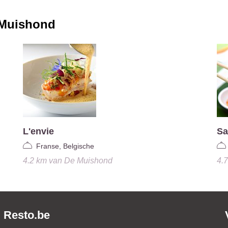
Muishond
L'envie
Sa
Franse, Belgische
4.2 km
van
De Muishond
4.
Resto.be