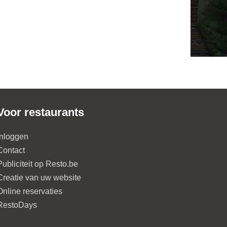
Voor restaurants
Inloggen
Contact
Publiciteit op Resto.be
Creatie van uw website
Online reservaties
RestoDays