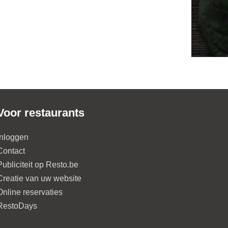
Voor restaurants
Inloggen
Contact
Publiciteit op Resto.be
Creatie van uw website
Online reservaties
RestoDays