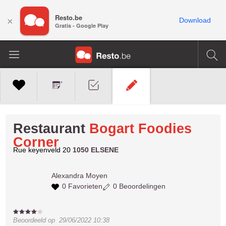
Resto.be
×
Download
Gratis - Google Play
Restaurant
Bogart Foodies
Corner
Rue keyenveld 20
1050 ELSENE
Alexandra
Moyen
0 Favorieten
0 Beoordelingen
Beoordeeld op
29/06/2022 10:38