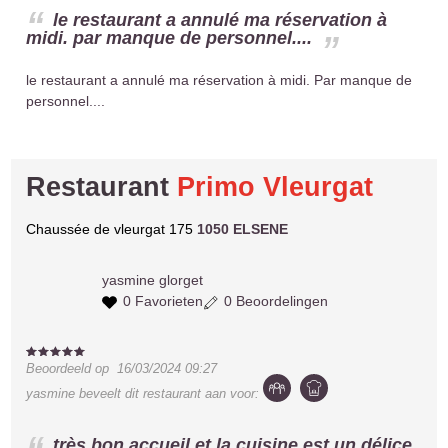
le restaurant a annulé ma réservation à
midi. par manque de personnel....
le restaurant a annulé ma réservation à midi. Par manque de
personnel....
Restaurant
Primo Vleurgat
Chaussée de vleurgat 175
1050 ELSENE
yasmine
glorget
0 Favorieten
0 Beoordelingen
Beoordeeld op
16/03/2024 09:27
yasmine
beveelt dit restaurant aan voor:
très bon accueil et la cuisine est un délice