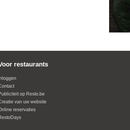
Voor restaurants
Inloggen
Contact
Publiciteit op Resto.be
Creatie van uw website
Online reservaties
RestoDays