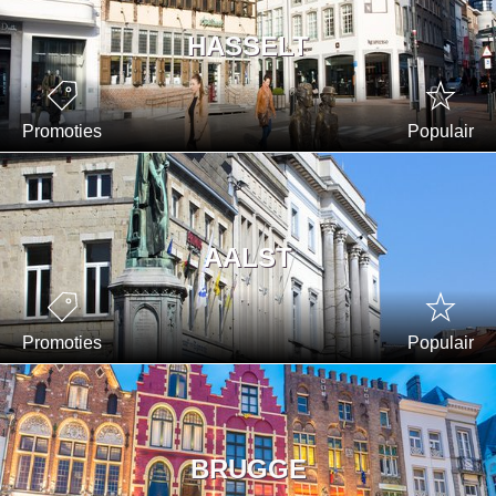
HASSELT
Promoties
Populair
AALST
Promoties
Populair
BRUGGE