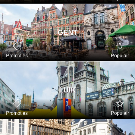
GENT
Promoties
Populair
LUIK
Promoties
Populair