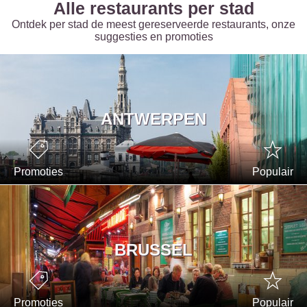
Alle restaurants per stad
Ontdek per stad de meest gereserveerde restaurants, onze
suggesties en promoties
ANTWERPEN
Promoties
Populair
BRUSSEL
Promoties
Populair