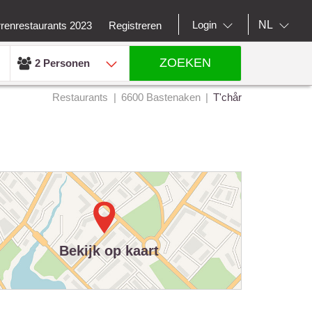
NL
Login
rrenrestaurants 2023
Registreren
ZOEKEN
2 Personen
Restaurants
6600 Bastenaken
T'chår
Bekijk op kaart