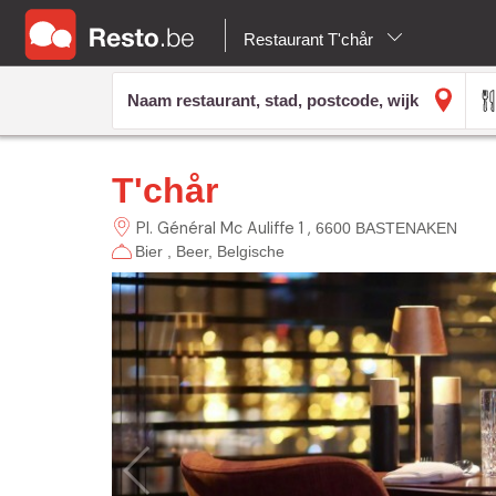
Restaurant T'chår
T'chår
Pl. Général Mc Auliffe 1
6600 BASTENAKEN
Bier
Beer
Belgische