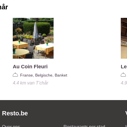
hår
Au Coin Fleuri
Le
Franse, Belgische, Banket
4.4 km
van
T'chår
4.
Resto.be
Over ons
Restaurants per stad