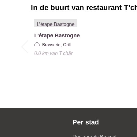
In de buurt van restaurant
T'c
L’étape Bastogne
Brasserie, Grill
0.0 km
van
T'chår
Per stad
Restaurants Brussel