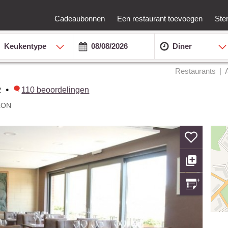
Cadeaubonnen
Een restaurant toevoegen
Ste
Keukentype
Diner
Restaurants
2
•
110
beoordelingen
LON