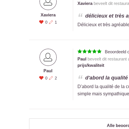
Xaviera
beveelt dit restaur
Xaviera
délicieux et très a
0
1
Délicieux et très agréable
Beoordeeld 
Paul
beveelt dit restaurant
prijs/kwaliteit
Paul
d'abord la qualité 
0
2
D'abord la qualité de la cu
simple mais sympathique
Alle beoor