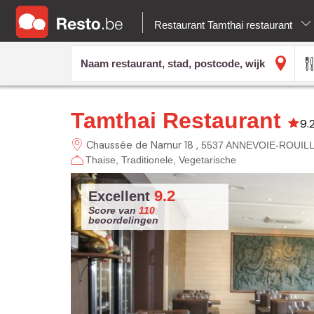
Restaurant Tamthai restaurant
Tamthai Restaurant
9.
Chaussée de Namur 18
5537 ANNEVOIE-ROUIL
Thaise
Traditionele
Vegetarische
9.2
Excellent
Score van
110
beoordelingen