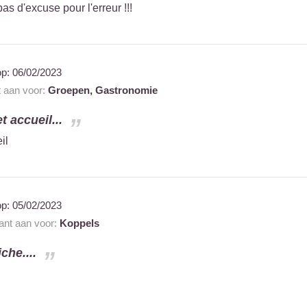
as d'excuse pour l'erreur !!!
op:
06/02/2023
t aan voor:
Groepen,
Gastronomie
t accueil...
il
op:
05/02/2023
rant aan voor:
Koppels
che....