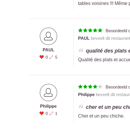
tables voisines !!! Même p
Beoordeeld 
PAUL
beveelt dit restauran
PAUL
qualité des plats e
0
5
Qualité des plats et accue
Beoordeeld 
Philippe
beveelt dit restau
Philippe
cher et un peu chi
0
1
Cher et un peu chiche.