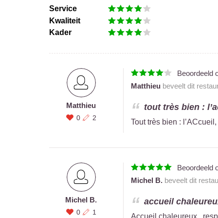
Service
Kwaliteit
Kader
Beoordeeld 
Matthieu
beveelt dit restau
Matthieu
tout très bien : l’
0
2
Tout très bien : l’ACcuei
Beoordeeld 
Michel B.
beveelt dit resta
Michel B.
accueil chaleureu
0
1
Accueil chaleureux , res