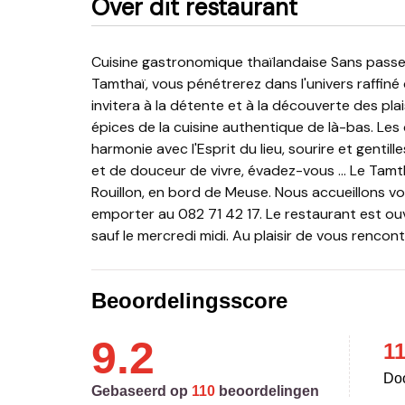
Over dit restaurant
Cuisine gastronomique thaïlandaise Sans passer par l'aéroport, juste en poussant la porte du
Tamthaï, vous pénétrerez dans l'univers raffiné 
invitera à la détente et à la découverte des pla
épices de la cuisine authentique de là-bas. Les 
harmonie avec l'Esprit du lieu, sourire et genti
et de douceur de vivre, évadez-vous … Le Tamt
Rouillon, en bord de Meuse. Nous accueillons 
emporter au 082 71 42 17. Le restaurant est ouve
sauf le mercredi midi. Au plaisir de vous rencon
Beoordelingsscore
9.2
1
Doo
Gebaseerd op
110
beoordelingen