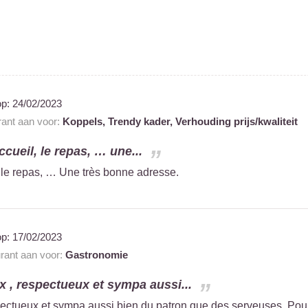
op:
24/02/2023
rant aan voor:
Koppels,
Trendy kader,
Verhouding prijs/kwaliteit
accueil, le repas, … une...
l, le repas, … Une très bonne adresse.
op:
17/02/2023
urant aan voor:
Gastronomie
x , respectueux et sympa aussi...
pectueux et sympa aussi bien du patron que des serveuses. Pou