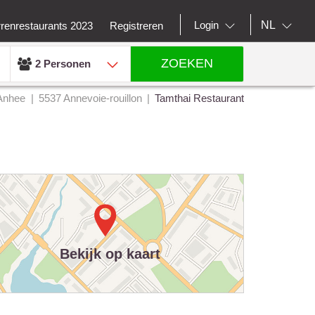
NL
Login
rrenrestaurants 2023
Registreren
ZOEKEN
2 Personen
Anhee
5537 Annevoie-rouillon
Tamthai Restaurant
Bekijk op kaart