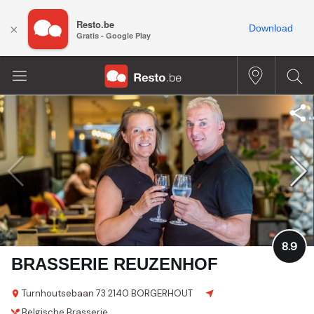
Resto.be
×
Download
Gratis - Google Play
8.9
BRASSERIE REUZENHOF
Turnhoutsebaan 73
2140 BORGERHOUT
Belgische
Brasserie