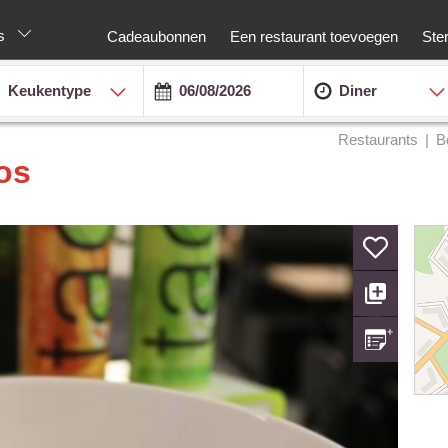
os
Cadeaubonnen
Een restaurant toevoegen
Ste
Keukentype
Diner
Restaurants
B
os