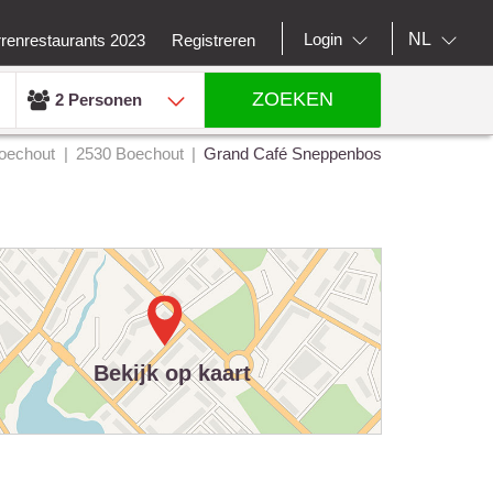
NL
Login
rrenrestaurants 2023
Registreren
ZOEKEN
2 Personen
oechout
2530 Boechout
Grand Café Sneppenbos
Bekijk op kaart