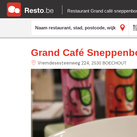
Restaurant Grand café sneppenb
Grand Café Sneppenb
Vremdesesteenweg
224
2530 BOECHOUT