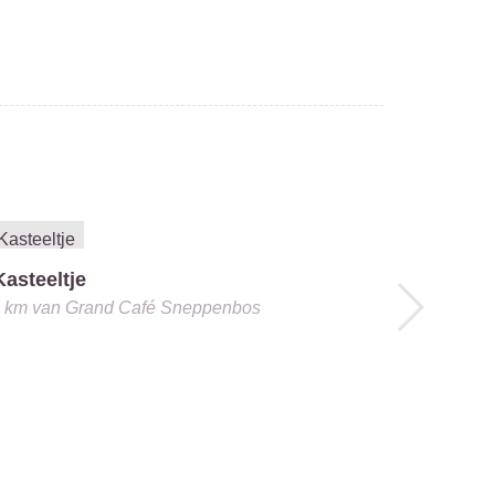
 Kasteeltje
6 km
van
Grand Café Sneppenbos
Barabas
2.0 km
van
G