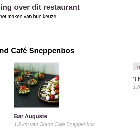
ing over dit restaurant
j het maken van hun keuze
nd Café Sneppenbos
't
1.
Bar Auguste
1.5 km
van
Grand Café Sneppenbos